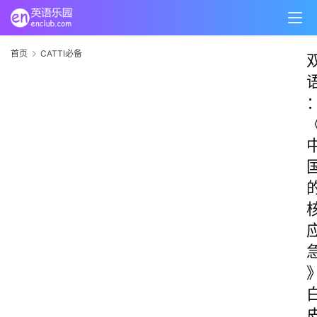
首页
CATTI必备