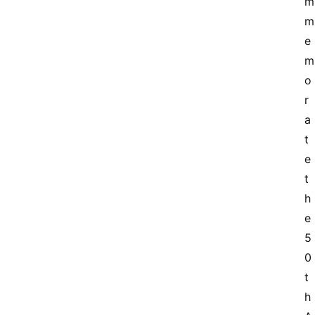
m
m
e
m
o
r
a
t
e 
t
h
e 
5
0
t
h 
首