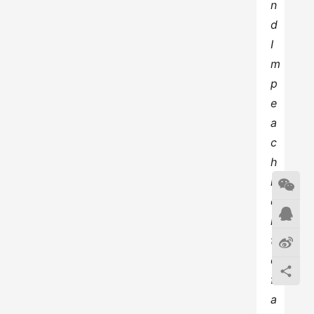
n
d 
I
m
p
e
a
c
h
m
e
n
t 
o
f 
a 