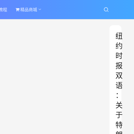
教程
精品商城
纽
约
时
报
双
语
：
关
于
特