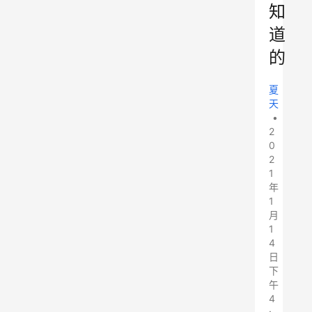
知
道
的
夏
天
•
2
0
2
1
年
1
月
1
4
日
下
午
4