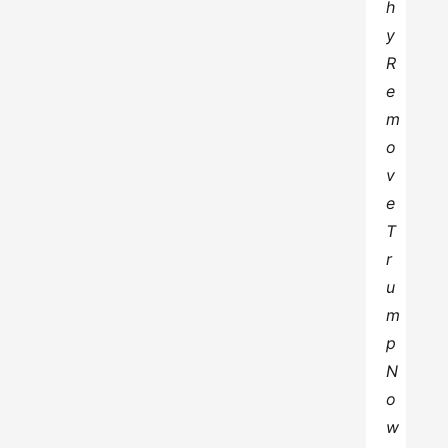
h
y 
R
e
m
o
v
e 
T
r
u
m
p 
N
o
w