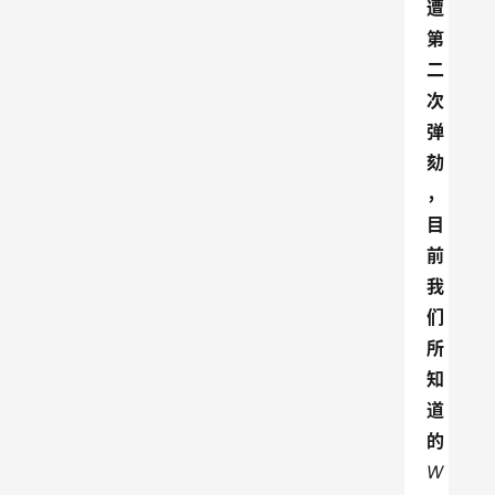
遭
第
二
次
弹
劾
，
目
前
我
们
所
知
道
的
W