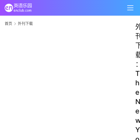
首页
外刊下载
T
h
e
e
Y
o