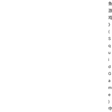
工
具
教
程
(
S
q
精
u
品
i
商
d 
城
G
a
m
e
)