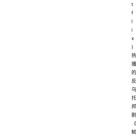
t
T
T
f
I
l
必
i
备
x
)
英
语
视
听
英
语
书
籍