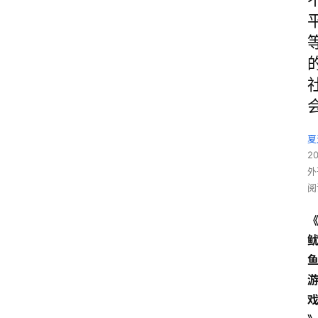
夏
2
外
阅