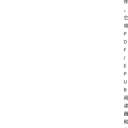
P
D
F
/
E
P
U
B