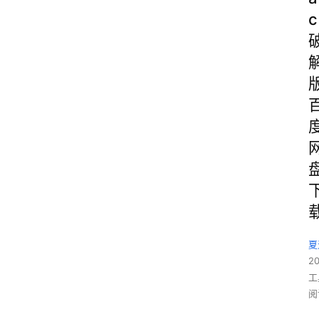
c
夏
2
工
阅