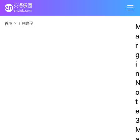
首页
工具教程
a
r
g
i
n
o
t
e
3
a