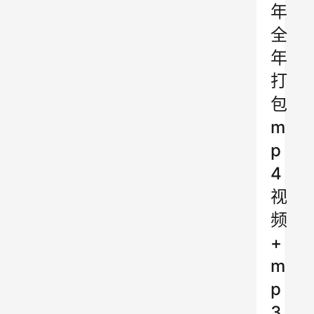
年
全
年
打
包
m
p
4
视
频
+
m
p
3