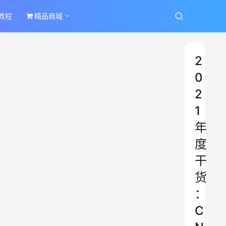
教程
精品商城
2
0
2
1
年
度
干
货
：
C