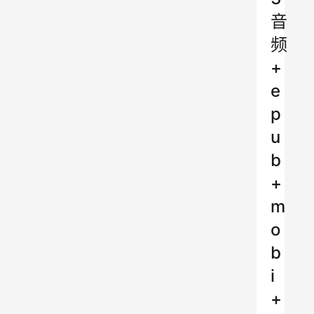
音
频
+
e
p
u
b
+
m
o
b
i
+