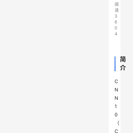
阅
读
3
6
0
4
简
介
C
N
N 
1
0
（
C