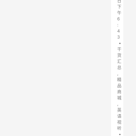
日
下
午
6
:
4
3
•
干
货
汇
总
,
精
品
商
城
,
英
语
视
听
•