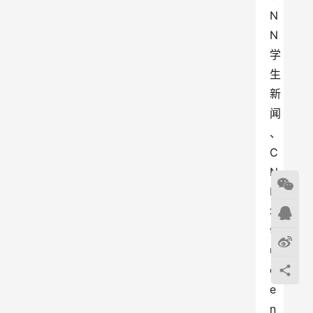
N
N 
学
生
新
闻
、
C
N
N 
S
t
u
d
e
n