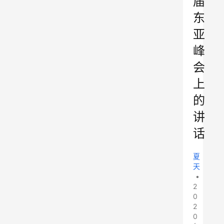
届
东
亚
峰
会
上
的
讲
话
夏
天
•
2
0
2
0