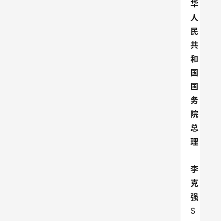
华
人
民
共
和
国
国
务
院
总
理
李
克
强
S