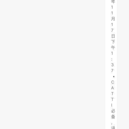
年
1
1
月
1
7
日
下
午
1
:
3
7
•
C
A
T
T
I
必
备
,
讲