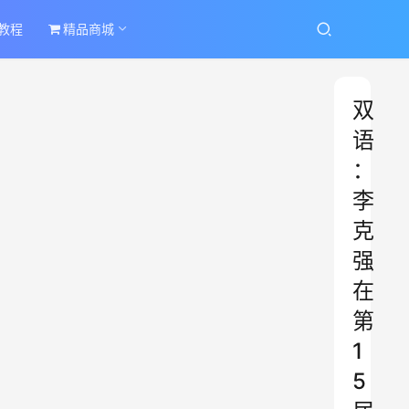
教程
精品商城
双
语
：
李
克
强
在
第
1
5