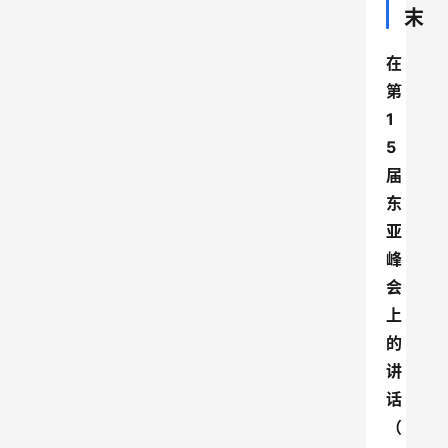
末
在
第
1
5
届
东
亚
峰
会
上
的
讲
话
（