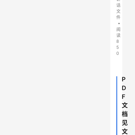
话
文
件
•
阅
读
8
5
0
P
D
F
文
档
见
文